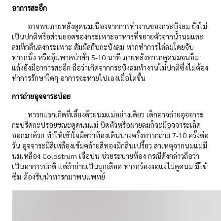
อาการสะอึก
อาจพบภายหลังดูดนมเนื่องจากการทำงานของกระบังลม ยังไม่
เป็นปกติหรือส่วนยอดของกระเพาะอาหารที่ขยายตัวจากน้ำนมและ
ลมที่กลืนลงกระเพาะ สัมผัสกับกะบังลม หากทำการไล่ลมโดยจับ
ทารกนั่ง หรืออุ้มพาดบ่าสัก 5-10 นาที ภายหลังทารกดูดนมจนอิ่ม
แล้งยังมีอาการสะอึก ถือว่าเกิดจากกระบังลมทำงานไม่ปกติซึ่งไม่ต้อง
ทำการรักษาใดๆ อาการจะหายไปเองเมื่อโตขึ้น
การถ่ายอุจจาระบ่อย
ทารกแรกเกิดที่เลี้ยงด้วยนมแม่อย่างเดียว เด็กอาจถ่ายอุจจาระ
กะปริดกะปรอยขณะดูดนมแม่ บิดตัวหรือผายลมก็จะมีอุจจาระเล็ด
ออกมาด้วย ทำให้เข้าใจผิดว่าท้องเดินบางครั้งทารกถ่าย 7-10 ครั้งต่อ
วัน อุจจาระมีสีเหลืองเข้มคล้ายสีทองมีกลิ่นเปรี้ยว สาเหตุจากนมแม่มี
นมเหลือง Colostrum เจือปน ช่วยระบายท้อง กรณีดังกล่าวถือว่า
เป็นอาการปกติ แต่ถ้าถ่ายเป็นมูกเลือด ทารกร้องงอแงไม่ดูดนม มีไข้
ซึม ต้องรีบนำทารกมาพบแพทย์