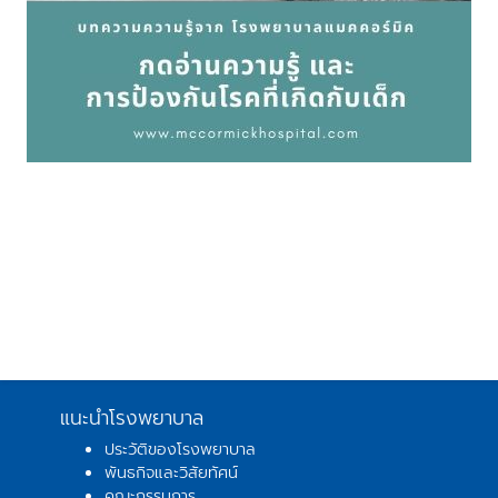
แนะนำโรงพยาบาล
ประวัติของโรงพยาบาล
พันธกิจและวิสัยทัศน์
คณะกรรมการ