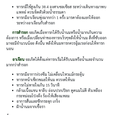
ทารกมีไข้สูงเกิน 38.4 องศาเซลเซียส ระหว่างเดินทางมาพบ
แพทย์ ควรเช็ดตัวด้วยน้ำธรรมดา
ทารกมีอาเจียนพุ่งมากกว่า 1 ครั้ง มารดาต้องแยกให้ออก
ระหว่างอาเจียนกับสำรอก
การสำรอก
จะเกิดเมื่อทารกได้รับน้ำนมหรือน้ำมากเกินความ
ต้องการ หรือเมื่อเปลี่ยนท่าของทารกเร็วๆหลังให้น้ำนม สิ่งที่ขับออก
มาจะมีจำนวนน้อย ดังนั้น หลังให้นมทารกควรอุ้มเรอก่อนให้ทารก
นอน
อาเจียน
จะเกิดได้ตั้งแต่ทารกเริ่มได้รับนมหรือน้ำและจำนวน
มากกว่าสำรอก
ทารกมีอาการง่วงซึม ไม่เคลื่อนไหวแม้กระตุ้น
ทารกหน้าเขียวขณะให้นม ควรงดให้นม
ทารกไม่หายใจเกิน 15 วินาที
กล้ามเนื้อแขน ขาลีบ อ่อนปวกเปียก ดูดนมไม่ดี ตัวเหลือง
กระหม่อมโป่งตึง ร้องไห้เสียงแหลม
อาการสั่นและชักกระตุก เกร็ง
ฝ้าน้ำนมจากเชื้อรา