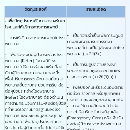
วัตถุประสงค์
รายละเอียด
•
เพื่อวัตถุประสงค์ในการตรวจรักษา
โรค และให้บริการทางการแพทย์
- เป็นความจำเป็นเพื่อการปฏิบัติ
- การให้บริการทางการแพทย์ในโรง
ตามสัญญาเข้ารับการรักษา
พยาบาล
พยาบาลที่ท่านเป็นคู่สัญญากับโรง
พยาบาล ( ม.24(3) )
- เพื่อรับ-ส่งต่อผู้ป่วยระหว่างโรง
พยาบาล (Refer) ในกรณีที่โรง
- เป็นการปฏิบัติตามสัญญา
พยาบาลได้รับการร้องขอให้เคลื่อน
ระหว่างท่านกับผู้ประกอบวิชาชีพ
ย้ายผู้ป่วยจากสถานพยาบาลหนึ่ง
ทางการแพทย์ ( ม.26(5)(ก) )
เพื่อไปรับการตรวจรักษาต่อที่สถาน
พยาบาลอื่นตามกระบวนการรับ-ส่ง
- เพื่อป้องกันหรือระงับอันตราย
ต่อผู้ป่วยระหว่างโรงพยาบาล
ต่อชีวิต ร่างกาย หรือสุขภาพใน
(Refer) โรงพยาบาลจะต้องดำเนิน
กรณีที่เจ้าของข้อมูลส่วนบุคคลไม่
การตามกระบวนการรับ-ส่งต่อผู้ป่วย
สามารถให้ความยินยอมได้ เช่น
ที่กำหนดไว้ตามมาตรฐานของโรง
การเข้ารับบริการในกรณีฉุกเฉิน
พยาบาล และจะใช้ข้อมูลส่วนบุคคล
(Emergency Care) หรือเพื่อรับ-
ของท่านไปเพื่อวัตถุประสงค์ในการ
ส่งต่อผู้ป่วยระหว่างโรงพยาบาล
รับ-ส่ง ต่อผู้ป่วยเท่านั้น ไม่นำไปใช้ใน