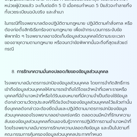
หน่วยผู้ป่วยแล้ว จะเก็บต่ออีก 5 ปี เมื่อครบกำหนด 5 ปีแล้วจะทำลายทิ้ง
ทั้งเวชระเบียนฉบับจริง และสำเนา
ในกรณีที่โรงพยาบาลต้องปฏิบัติตามกฎหมาย ปฏิบัติตามคำสั่งศาล หรือ
ต้องก่อตั้งสิทธิเรียกร้องตามกฎหมาย เพื่อเข้ากระบวนการระงับข้อ
พิพาทใด ๆ โรงพยาบาลอาจจัดเก็บข้อมูลส่วนบุคคลได้ตามระยะเวลา
ของอายุความตามกฎหมาย หรือจนกว่าข้อพิพาทนั้นจะถึงที่สุดแล้วแต่
กรณี
การรักษาความมั่นคงปลอดภัยของข้อมูลส่วนบุคคล
โรงพยาบาลมีมาตรการปกป้องข้อมูลส่วนบุคคล โดยการจำกัดสิทธิ์การ
เข้าถึงข้อมูลส่วนบุคคลให้สามารถเข้าถึงได้โดยเจ้าหน้าที่เฉพาะรายหรือ
บุคคลที่มีอำนาจหน้าที่หรือได้รับมอบหมายที่มีความจำเป็นต้องใช้ข้อมูล
ดังกล่าวตามวัตถุประสงค์ที่ได้แจ้งเจ้าของข้อมูลส่วนบุคคลไว้แล้วเท่านั้น
ซึ่งบุคคลดังกล่าวจะต้องยึดมั่นและปฏิบัติตามมาตรการปกป้องข้อมูล
ส่วนบุคคลของโรงพยาบาลอย่างเคร่งครัด ตลอดจนมีหน้าที่รักษาความ
ลับของข้อมูลส่วนบุคคลที่ตนเองรับรู้จากการปฏิบัติการตามอำนาจหน้าที่
โดยโรงพยาบาลมีมาตรการรักษาความปลอดภัยข้อมูล และเป็นไปตามที่
คณะกรรมการคุ้มครองข้อมูลส่วนบุคคลประกาศกำหนด